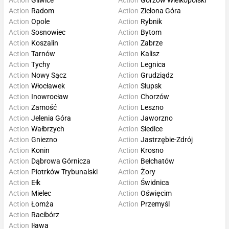
Action
Gliwice
Action
Gorzów Wielkopolski
Action
Radom
Action
Zielona Góra
Action
Opole
Action
Rybnik
Action
Sosnowiec
Action
Bytom
Action
Koszalin
Action
Zabrze
Action
Tarnów
Action
Kalisz
Action
Tychy
Action
Legnica
Action
Nowy Sącz
Action
Grudziądz
Action
Włocławek
Action
Słupsk
Action
Inowrocław
Action
Chorzów
Action
Zamość
Action
Leszno
Action
Jelenia Góra
Action
Jaworzno
Action
Wałbrzych
Action
Siedlce
Action
Gniezno
Action
Jastrzębie-Zdrój
Action
Konin
Action
Krosno
Action
Dąbrowa Górnicza
Action
Bełchatów
Action
Piotrków Trybunalski
Action
Żory
Action
Ełk
Action
Świdnica
Action
Mielec
Action
Oświęcim
Action
Łomża
Action
Przemyśl
Action
Racibórz
Action
Iława