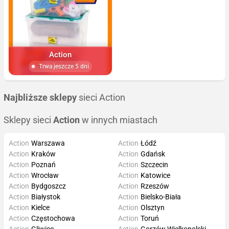
Action
Trwa jeszcze 5 dni
Najbliższe sklepy
sieci Action
Sklepy sieci
Action
w innych miastach
Action
Warszawa
Action
Łódź
Action
Kraków
Action
Gdańsk
Action
Poznań
Action
Szczecin
Action
Wrocław
Action
Katowice
Action
Bydgoszcz
Action
Rzeszów
Action
Białystok
Action
Bielsko-Biała
Action
Kielce
Action
Olsztyn
Action
Częstochowa
Action
Toruń