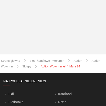
Strona główna
Sieci handlowe - Wołomin
Action
Action -
Wołomin
Sklepy
Action Wołomin, ul. 1 Maja 34
NAJPOPULARNIEJSZE SIECI
Lidl
Kaufland
Biedronka
Netto