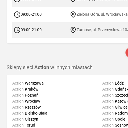
09:00-21:00
Zielona Góra, ul. Wrocławsk
09:00-21:00
Zamość, ul. Przemysłowa 10
Sklepy sieci
Action
w innych miastach
Action
Warszawa
Action
Łódź
Action
Kraków
Action
Gdańs
Action
Poznań
Action
Szczec
Action
Wrocław
Action
Katowi
Action
Rzeszów
Action
Gliwice
Action
Bielsko-Biała
Action
Radom
Action
Olsztyn
Action
Opole
Action
Toruń
Action
Sosnow