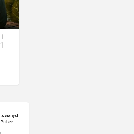
ji
11
 rozsianych
 Polsce.
m