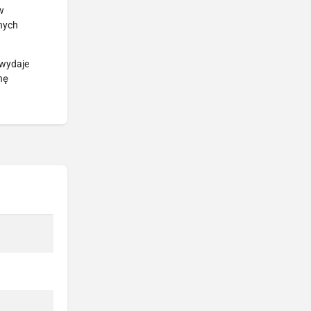
w
żnych
 wydaje
nę