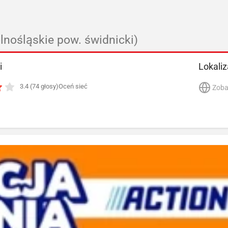
lnośląskie pow. świdnicki)
i
Lokaliz
3.4 (74 głosy)
Oceń sieć
Zoba