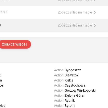
a 65C
Zobacz sklep na mapie
A
Zobacz sklep na mapie
ZOBACZ WIĘCEJ
Action
Bydgoszcz
k
Action
Białystok
in
Action
Kielce
ce
Action
Częstochowa
Action
Gorzów Wielkopolski
Action
Zielona Góra
Action
Rybnik
iec
Action
Bytom