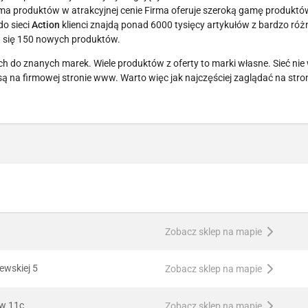
 produktów w atrakcyjnej cenie Firma oferuje szeroką gamę produktó
do sieci
Action
klienci znajdą ponad 6000 tysięcy artykułów z bardzo ró
ia się 150 nowych produktów.
ch do znanych marek. Wiele produktów z oferty to marki własne. Sieć nie
ą na firmowej stronie www. Warto więc jak najczęściej zaglądać na stro
Zobacz sklep na mapie
lewskiej 5
Zobacz sklep na mapie
ów 11c
Zobacz sklep na mapie