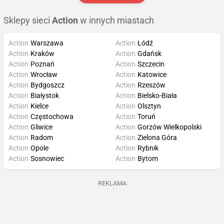
Sklepy sieci
Action
w innych miastach
Action
Warszawa
Action
Łódź
Action
Kraków
Action
Gdańsk
Action
Poznań
Action
Szczecin
Action
Wrocław
Action
Katowice
Action
Bydgoszcz
Action
Rzeszów
Action
Białystok
Action
Bielsko-Biała
Action
Kielce
Action
Olsztyn
Action
Częstochowa
Action
Toruń
Action
Gliwice
Action
Gorzów Wielkopolski
Action
Radom
Action
Zielona Góra
Action
Opole
Action
Rybnik
Action
Sosnowiec
Action
Bytom
REKLAMA