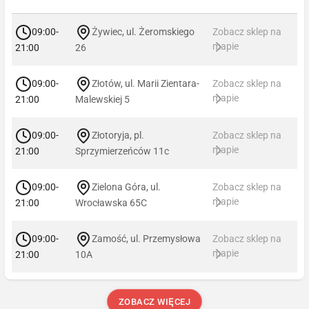
09:00-
Żywiec, ul. Żeromskiego
Zobacz sklep na
mapie
21:00
26
09:00-
Złotów, ul. Marii Zientara-
Zobacz sklep na
mapie
21:00
Malewskiej 5
09:00-
Złotoryja, pl.
Zobacz sklep na
mapie
21:00
Sprzymierzeńców 11c
09:00-
Zielona Góra, ul.
Zobacz sklep na
mapie
21:00
Wrocławska 65C
09:00-
Zamość, ul. Przemysłowa
Zobacz sklep na
mapie
21:00
10A
ZOBACZ WIĘCEJ