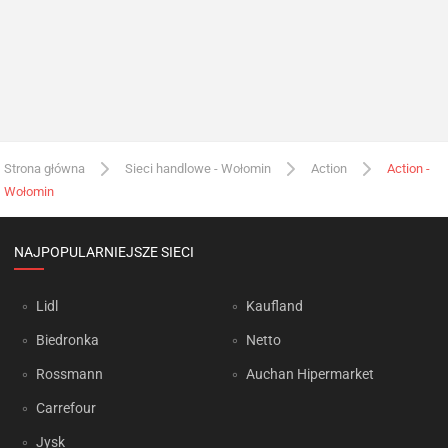
Strona główna
Sieci handlowe - Wołomin
Action
Action -
Wołomin
NAJPOPULARNIEJSZE SIECI
Lidl
Kaufland
Biedronka
Netto
Rossmann
Auchan Hipermarket
Carrefour
Jysk