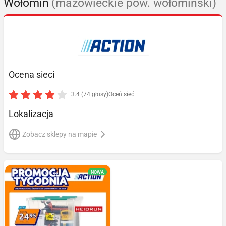
Wołomin
(mazowieckie pow. wołomiński)
Ocena sieci
3.4 (74 głosy)
Oceń sieć
Lokalizacja
Zobacz sklepy na mapie
NOWA