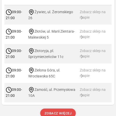
09:00-
Żywiec, ul. Żeromskiego
Zobacz sklep na
mapie
21:00
26
09:00-
Złotów, ul. Marii Zientara-
Zobacz sklep na
mapie
21:00
Malewskiej 5
09:00-
Złotoryja, pl.
Zobacz sklep na
mapie
21:00
Sprzymierzeńców 11c
09:00-
Zielona Góra, ul.
Zobacz sklep na
mapie
21:00
Wrocławska 65C
09:00-
Zamość, ul. Przemysłowa
Zobacz sklep na
mapie
21:00
10A
ZOBACZ WIĘCEJ