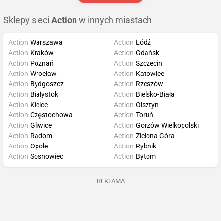
Sklepy sieci
Action
w innych miastach
Action
Warszawa
Action
Łódź
Action
Kraków
Action
Gdańsk
Action
Poznań
Action
Szczecin
Action
Wrocław
Action
Katowice
Action
Bydgoszcz
Action
Rzeszów
Action
Białystok
Action
Bielsko-Biała
Action
Kielce
Action
Olsztyn
Action
Częstochowa
Action
Toruń
Action
Gliwice
Action
Gorzów Wielkopolski
Action
Radom
Action
Zielona Góra
Action
Opole
Action
Rybnik
Action
Sosnowiec
Action
Bytom
REKLAMA