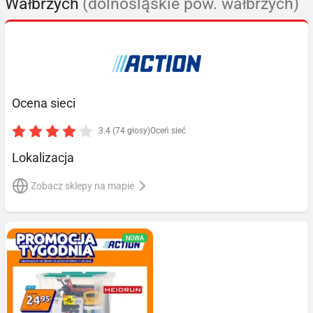
Wałbrzych
(dolnośląskie pow. wałbrzych)
Ocena sieci
3.4 (74 głosy)
Oceń sieć
Lokalizacja
Zobacz sklepy na mapie
NOWA