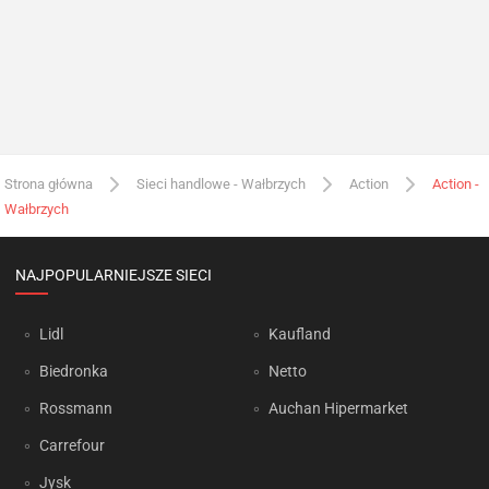
Strona główna
Sieci handlowe - Wałbrzych
Action
Action -
Wałbrzych
NAJPOPULARNIEJSZE SIECI
Lidl
Kaufland
Biedronka
Netto
Rossmann
Auchan Hipermarket
Carrefour
Jysk