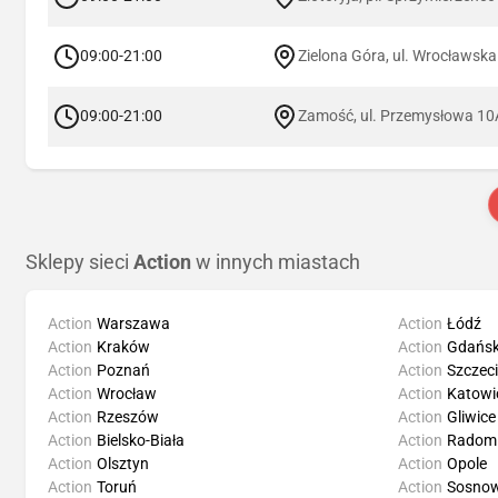
09:00-21:00
Zielona Góra, ul. Wrocławsk
09:00-21:00
Zamość, ul. Przemysłowa 10
Sklepy sieci
Action
w innych miastach
Action
Warszawa
Action
Łódź
Action
Kraków
Action
Gdańs
Action
Poznań
Action
Szczec
Action
Wrocław
Action
Katowi
Action
Rzeszów
Action
Gliwice
Action
Bielsko-Biała
Action
Radom
Action
Olsztyn
Action
Opole
Action
Toruń
Action
Sosnow