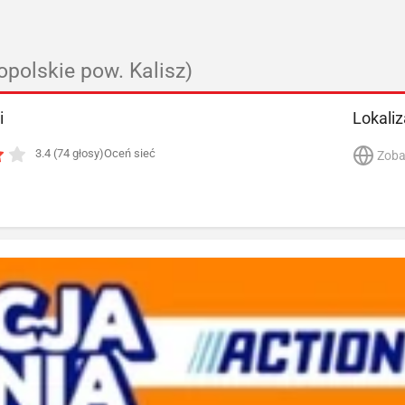
opolskie pow. Kalisz)
i
Lokaliz
3.4 (74 głosy)
Oceń sieć
Zoba