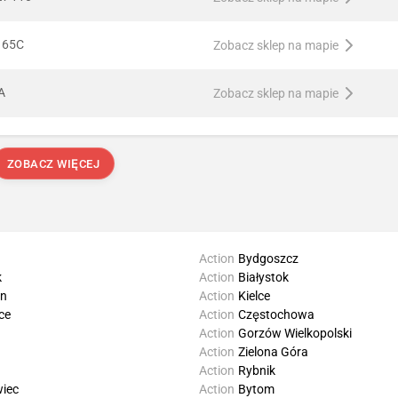
a 65C
Zobacz sklep na mapie
A
Zobacz sklep na mapie
ZOBACZ WIĘCEJ
Action
Bydgoszcz
k
Action
Białystok
in
Action
Kielce
ce
Action
Częstochowa
Action
Gorzów Wielkopolski
Action
Zielona Góra
Action
Rybnik
iec
Action
Bytom