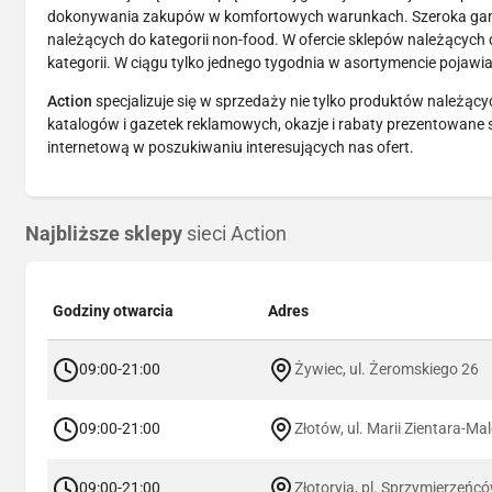
dokonywania zakupów w komfortowych warunkach. Szeroka gama
należących do kategorii non-food. W ofercie sklepów należących 
kategorii. W ciągu tylko jednego tygodnia w asortymencie pojaw
Action
specjalizuje się w sprzedaży nie tylko produktów należący
katalogów i gazetek reklamowych, okazje i rabaty prezentowane s
internetową w poszukiwaniu interesujących nas ofert.
Najbliższe sklepy
sieci Action
Godziny otwarcia
Adres
09:00-21:00
Żywiec, ul. Żeromskiego 26
09:00-21:00
Złotów, ul. Marii Zientara-Ma
09:00-21:00
Złotoryja, pl. Sprzymierzeńc