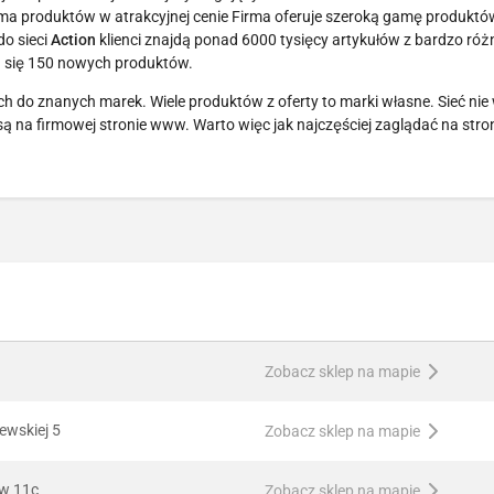
 produktów w atrakcyjnej cenie Firma oferuje szeroką gamę produktó
do sieci
Action
klienci znajdą ponad 6000 tysięcy artykułów z bardzo ró
ia się 150 nowych produktów.
ch do znanych marek. Wiele produktów z oferty to marki własne. Sieć nie
ą na firmowej stronie www. Warto więc jak najczęściej zaglądać na stro
Zobacz sklep na mapie
lewskiej 5
Zobacz sklep na mapie
ów 11c
Zobacz sklep na mapie