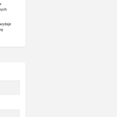
w
żnych
 wydaje
nę