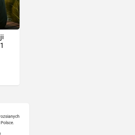
ji
11
 rozsianych
 Polsce.
m