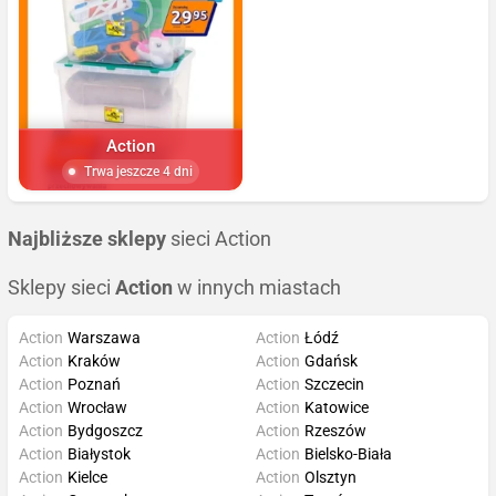
Action
Trwa jeszcze 4 dni
Najbliższe sklepy
sieci Action
Sklepy sieci
Action
w innych miastach
Action
Warszawa
Action
Łódź
Action
Kraków
Action
Gdańsk
Action
Poznań
Action
Szczecin
Action
Wrocław
Action
Katowice
Action
Bydgoszcz
Action
Rzeszów
Action
Białystok
Action
Bielsko-Biała
Action
Kielce
Action
Olsztyn