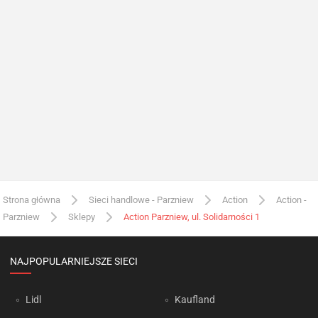
Strona główna
Sieci handlowe - Parzniew
Action
Action -
Parzniew
Sklepy
Action Parzniew, ul. Solidarności 1
NAJPOPULARNIEJSZE SIECI
Lidl
Kaufland