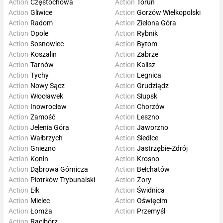
Action
Częstochowa
Action
Toruń
Action
Gliwice
Action
Gorzów Wielkopolski
Action
Radom
Action
Zielona Góra
Action
Opole
Action
Rybnik
Action
Sosnowiec
Action
Bytom
Action
Koszalin
Action
Zabrze
Action
Tarnów
Action
Kalisz
Action
Tychy
Action
Legnica
Action
Nowy Sącz
Action
Grudziądz
Action
Włocławek
Action
Słupsk
Action
Inowrocław
Action
Chorzów
Action
Zamość
Action
Leszno
Action
Jelenia Góra
Action
Jaworzno
Action
Wałbrzych
Action
Siedlce
Action
Gniezno
Action
Jastrzębie-Zdrój
Action
Konin
Action
Krosno
Action
Dąbrowa Górnicza
Action
Bełchatów
Action
Piotrków Trybunalski
Action
Żory
Action
Ełk
Action
Świdnica
Action
Mielec
Action
Oświęcim
Action
Łomża
Action
Przemyśl
Action
Racibórz