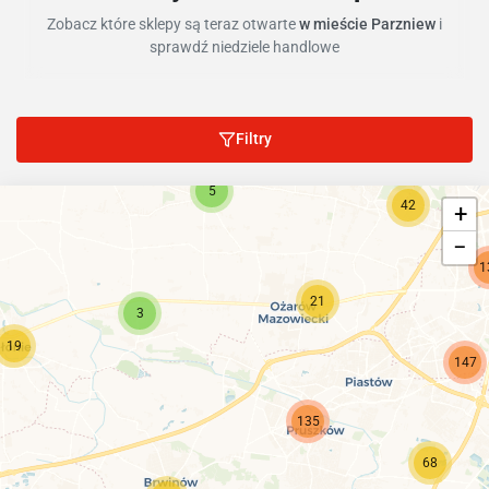
Zobacz które sklepy są teraz otwarte
w mieście Parzniew
i
sprawdź niedziele handlowe
Filtry
5
42
+
−
1
21
3
19
147
135
68