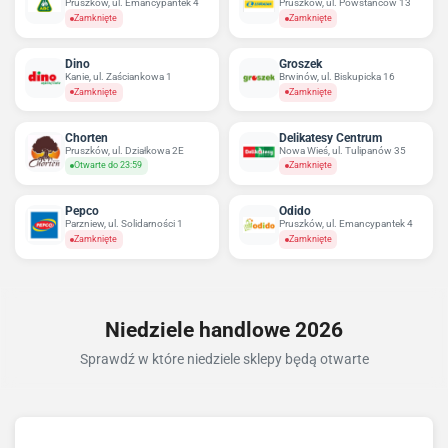
Pruszków, ul. Emancypantek 4
Pruszków, ul. Powstańców 13
Zamknięte
Zamknięte
Dino
Groszek
Kanie, ul. Zaściankowa 1
Brwinów, ul. Biskupicka 16
Zamknięte
Zamknięte
Chorten
Delikatesy Centrum
Pruszków, ul. Działkowa 2E
Nowa Wieś, ul. Tulipanów 35
Otwarte do 23:59
Zamknięte
Pepco
Odido
Parzniew, ul. Solidarności 1
Pruszków, ul. Emancypantek 4
Zamknięte
Zamknięte
Niedziele handlowe 2026
Sprawdź w które niedziele sklepy będą otwarte