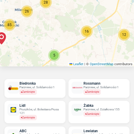
28
26
85
16
12
5
Leaflet
|
©
OpenStreetMap
contributors
9
Biedronka
Rossmann
Parzniew, ul. Solidarności 1
Parzniew, ul. Solidarności 1
Zamknięte
Zamknięte
Lidl
Żabka
Pruszków, ul. Bolesława Prusa
Parzniew, ul. Działkowa 155
121
Zamknięte
Zamknięte
ABC
Lewiatan