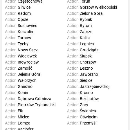
Action
Częstochowa
Action
Toruń
Action
Gliwice
Action
Gorzów Wielkopolski
Action
Radom
Action
Zielona Góra
Action
Opole
Action
Rybnik
Action
Sosnowiec
Action
Bytom
Action
Koszalin
Action
Zabrze
Action
Tarnów
Action
Kalisz
Action
Tychy
Action
Legnica
Action
Nowy Sącz
Action
Grudziądz
Action
Włocławek
Action
Słupsk
Action
Inowrocław
Action
Chorzów
Action
Zamość
Action
Leszno
Action
Jelenia Góra
Action
Jaworzno
Action
Wałbrzych
Action
Siedlce
Action
Gniezno
Action
Jastrzębie-Zdrój
Action
Konin
Action
Krosno
Action
Dąbrowa Górnicza
Action
Bełchatów
Action
Piotrków Trybunalski
Action
Żory
Action
Ełk
Action
Świdnica
Action
Mielec
Action
Oświęcim
Action
Łomża
Action
Przemyśl
Action
Racibórz